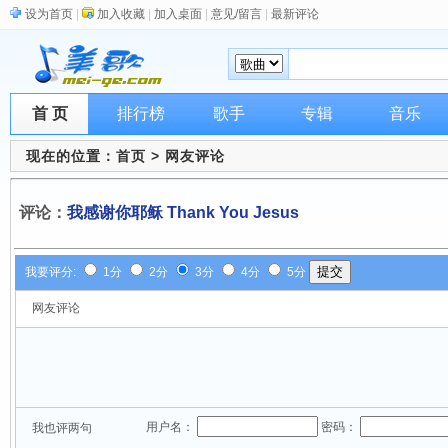
设为首页
|
加入收藏
|
加入桌面
|
意见/留言
|
最新评论
首 页
排行榜
歌手
专辑
音乐
现在的位置：
首页
> 网友评论
评论：
我感谢你耶稣 Thank You Jesus
我要评分:
1分
2分
3分
4分
5分
网友评论
用户名：
密码：
我也评两句