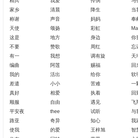
精兵
我爱
怜悯
与
家乡
清晨
降生
当
称谢
声音
妈妈
奉
天使
颂扬
彩虹
Ma
这是
地方
身边
你
不要
赞歌
周红
忘
有一
我想
调有旋
天
编曲
阿莲
赐福
回
我的
活出
给你
软
差遣
小小
苦难
一
真好
相爱
执着
回
顺服
自由
遇见
飞
平安夜
thee
试听
与
路亚
奇异
知心
我
使我
的爱
王梓旭
智