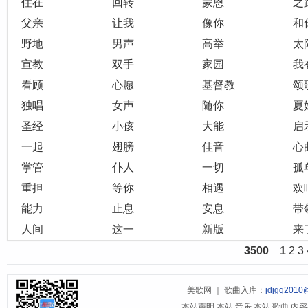
住在
回转
蒙恩
之
父亲
让我
像你
和
野地
男声
高举
太
宣教
双手
家园
我
看顾
心愿
基督教
颂
独唱
女声
随你
夏
圣经
小孩
大能
启
一起
翅膀
佳音
心
掌管
仆人
一切
孤
重担
等你
相遇
欢
能力
止息
安息
带
人间
这一
新版
来
3500
1
2
3
美歌网 ｜ 歌曲入库：
jdjgq2010
本站声明:本站 音乐 本站 歌曲 