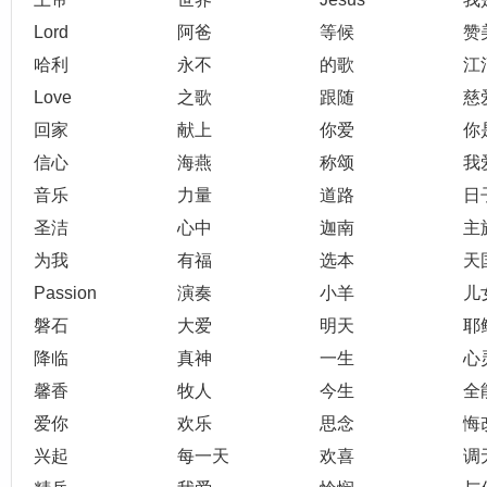
Lord
阿爸
等候
赞
哈利
永不
的歌
江
Love
之歌
跟随
慈
回家
献上
你爱
你
信心
海燕
称颂
我
音乐
力量
道路
日
圣洁
心中
迦南
主
为我
有福
选本
天
Passion
演奏
小羊
儿
磐石
大爱
明天
耶
降临
真神
一生
心
馨香
牧人
今生
全
爱你
欢乐
思念
悔
兴起
每一天
欢喜
调