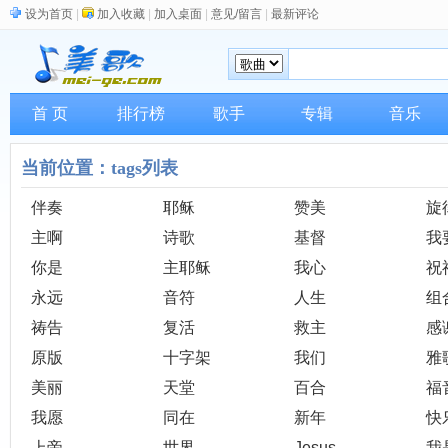
设为首页
|
加入收藏
|
加入桌面
|
意见/留言
|
最新评论
首 页
排行榜
歌手
专辑
音乐
当前位置：tags列表
伴奏
耶稣
赞美
旋
主啊
诗歌
基督
我
你是
主耶稣
我心
祝
永远
音符
人生
组
祷告
复活
救主
感
原版
十字架
我们
雅
美丽
天堂
百合
福
我愿
同在
新年
快
上帝
世界
Jesus
我