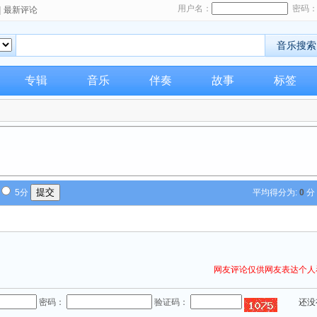
用户名：
密码
|
最新评论
专辑
音乐
伴奏
故事
标签
5分
平均得分为:
0
分
网友评论仅供网友表达个
密码：
验证码：
还没