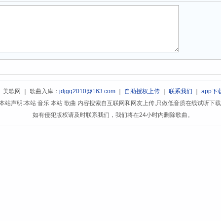
美歌网 ｜ 歌曲入库：
jdjgq2010@163.com
｜
自助授权上传
｜
联系我们
｜
app下
本站声明:本站 音乐 本站 歌曲 内容搜索自互联网和网友上传,只做低音质在线试听下
如有侵犯版权请及时联系我们，我们将在24小时内删除歌曲。