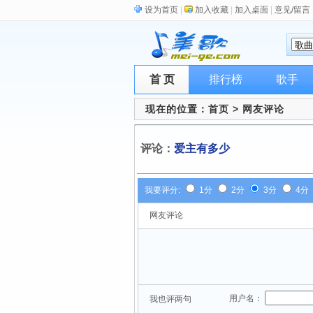
设为首页
|
加入收藏
|
加入桌面
|
意见/留言
首 页
排行榜
歌手
现在的位置：
首页
> 网友评论
评论：
爱主有多少
我要评分:
1分
2分
3分
4分
网友评论
用户名：
我也评两句