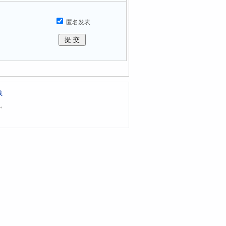
匿名发表
载
载。