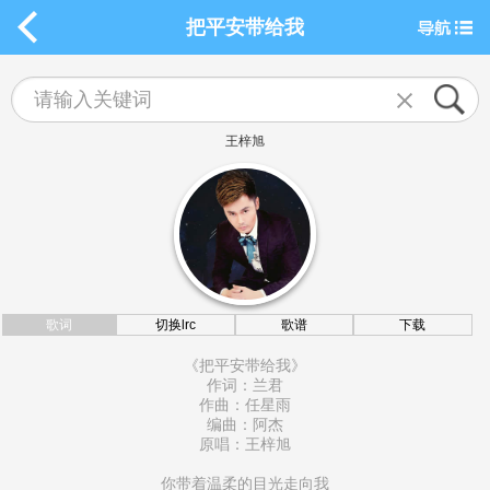
把平安带给我
王梓旭
歌词
切换lrc
歌谱
下载
《把平安带给我》
作词：兰君
作曲：任星雨
编曲：阿杰
原唱：王梓旭
你带着温柔的目光走向我